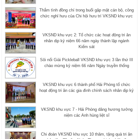
Thắm tình đồng chí trong buổi gặp mặt cán bộ, công
chức nghỉ hưu của Chi hội hưu trí VKSND khu vực
VKSND khu vực 2: Tổ chức các hoạt động tri ân
nhân dịp kỷ niệm 66 năm ngày thành lập ngành
Kiểm sát
Sôi nổi Giải Pickleball VKSND khu vực 3 lần thứ III
chào mừng kỷ niệm 66 năm Ngày truyền thống
VKSND khu vực 6 thành phố Hải Phòng tổ chức
hoạt động tri ân các gia đình chính sách nhân dịp kỷ
VKSND khu vực 7 - Hải Phòng dâng hương tưởng
niệm các Anh hùng liệt sĩ
Chi đoàn VKSND khu vực 10 thăm, tặng quà tri ân