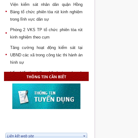
Viện kiểm sát nhân dân quận Hồng
Bàng tổ chức phiên tòa rút kinh nghiệm
trong lĩnh vực dân sự
Phòng 2 VKS TP tổ chức phiên tòa rút
kinh nghiệm theo cụm
Tăng cường hoạt động kiểm sát tại
UBND các xã trong công tác thi hành án
hình sự
Lấy phiếu tín nhiệm phân loại quy hoạch
THÔNG TIN CẦN BIẾT
cán bộ VKS huyện Vĩnh Bảo
Đại hội chi đoàn Tòa án – Viện kiểm sát
– Thi hành án quận Hải An lần thứ 2,
nhiệm kỳ 2017 - 2019
Hội nghị lấy phiếu tín nhiệm phân loại
quy hoạch các chức danh lãnh đạo
LIÊN KẾT WEB SITE
VKSNDTP Hải Phòng giai đoạn