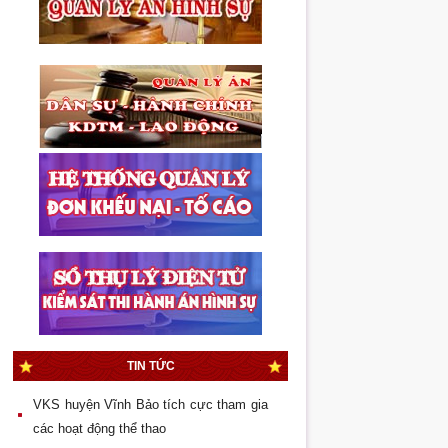
Quốc hội bầu Viện trưởng VKSND tối
cao
Thẩm quyền áp dụng biện pháp bắt
buộc chữa bệnh trong giai đoạn giải
quyết tố giác, tin báo tội phạm
Thực hiện đột phá trong lĩnh vực kiểm
sát thi hành án hình sự
Mâu thuẫn nhỏ, hậu quả lớn
Đại hội Chi đoàn Liên cơ quan Viện
kiểm sát – Tòa án – Chi Cục thi hành án
TIN TỨC
quận Dương Kinh lần
VKS huyện Vĩnh Bảo tích cực tham gia
các hoạt động thể thao