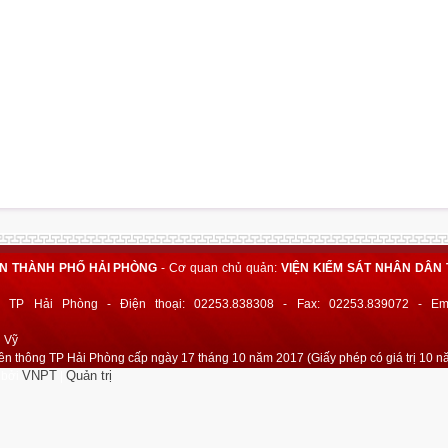
ÂN THÀNH PHỐ HẢI PHÒNG
- Cơ quan chủ quản:
VIỆN KIỂM SÁT NHÂN DÂN 
 TP Hải Phòng - Điện thoại: 02253.838308 - Fax: 02253.839072 - Ema
h Vỹ
ền thông TP Hải Phòng cấp ngày 17 tháng 10 năm 2017 (Giấy phép có giá trị 10 n
VNPT
Quản trị
 bởi
|