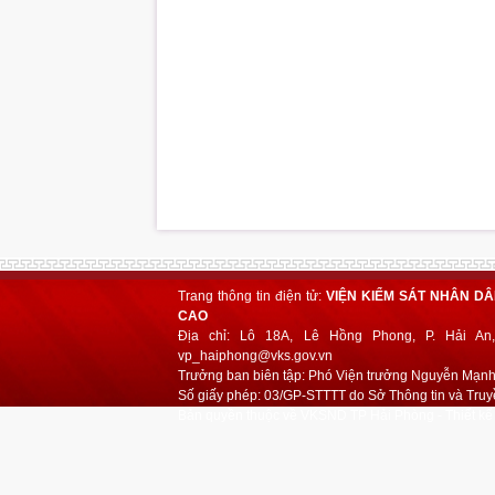
Trang thông tin điện tử:
VIỆN KIỂM SÁT NHÂN D
CAO
Địa chỉ: Lô 18A, Lê Hồng Phong, P. Hải An,
vp_haiphong@vks.gov.vn
Trưởng ban biên tập: Phó Viện trưởng Nguyễn Mạn
Số giấy phép: 03/GP-STTTT do Sở Thông tin và Truy
Bản quyền thuộc về VKSND TP Hải Phòng - Thiết kế