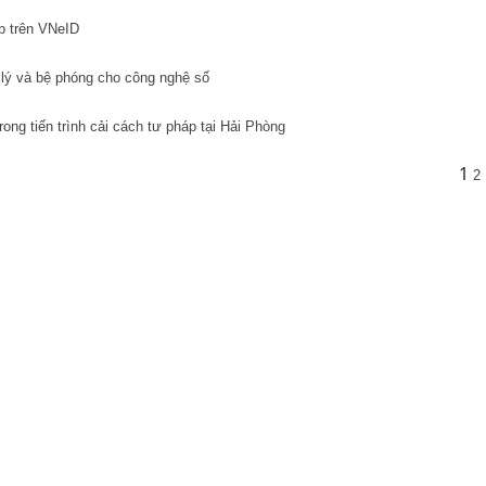
p trên VNeID
p lý và bệ phóng cho công nghệ số
rong tiến trình cải cách tư pháp tại Hải Phòng
1
2