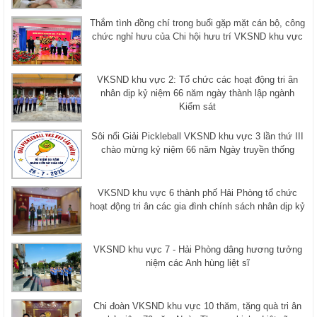
Thắm tình đồng chí trong buổi gặp mặt cán bộ, công
chức nghỉ hưu của Chi hội hưu trí VKSND khu vực
VKSND khu vực 2: Tổ chức các hoạt động tri ân
nhân dịp kỷ niệm 66 năm ngày thành lập ngành
Kiểm sát
Sôi nổi Giải Pickleball VKSND khu vực 3 lần thứ III
chào mừng kỷ niệm 66 năm Ngày truyền thống
VKSND khu vực 6 thành phố Hải Phòng tổ chức
hoạt động tri ân các gia đình chính sách nhân dịp kỷ
VKSND khu vực 7 - Hải Phòng dâng hương tưởng
niệm các Anh hùng liệt sĩ
Chi đoàn VKSND khu vực 10 thăm, tặng quà tri ân