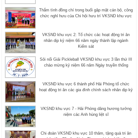
Thắm tình đồng chí trong buổi gặp mặt cán bộ, công
chức nghỉ hưu của Chi hội hưu trí VKSND khu vực
VKSND khu vực 2: Tổ chức các hoạt động tri ân
nhân dịp kỷ niệm 66 năm ngày thành lập ngành
Kiểm sát
Sôi nổi Giải Pickleball VKSND khu vực 3 lần thứ III
chào mừng kỷ niệm 66 năm Ngày truyền thống
VKSND khu vực 6 thành phố Hải Phòng tổ chức
hoạt động tri ân các gia đình chính sách nhân dịp kỷ
VKSND khu vực 7 - Hải Phòng dâng hương tưởng
niệm các Anh hùng liệt sĩ
Chi đoàn VKSND khu vực 10 thăm, tặng quà tri ân