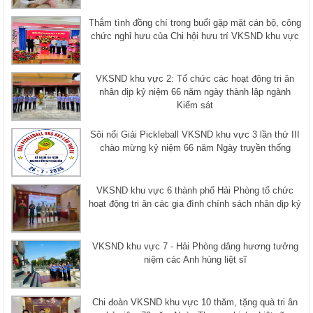
Thắm tình đồng chí trong buổi gặp mặt cán bộ, công
chức nghỉ hưu của Chi hội hưu trí VKSND khu vực
VKSND khu vực 2: Tổ chức các hoạt động tri ân
nhân dịp kỷ niệm 66 năm ngày thành lập ngành
Kiểm sát
Sôi nổi Giải Pickleball VKSND khu vực 3 lần thứ III
chào mừng kỷ niệm 66 năm Ngày truyền thống
VKSND khu vực 6 thành phố Hải Phòng tổ chức
hoạt động tri ân các gia đình chính sách nhân dịp kỷ
VKSND khu vực 7 - Hải Phòng dâng hương tưởng
niệm các Anh hùng liệt sĩ
Chi đoàn VKSND khu vực 10 thăm, tặng quà tri ân