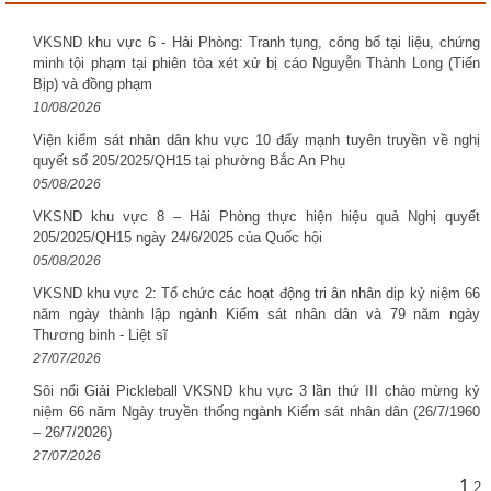
VKSND khu vực 6 - Hải Phòng: Tranh tụng, công bố tại liệu, chứng
minh tội phạm tại phiên tòa xét xử bị cáo Nguyễn Thành Long (Tiến
Bịp) và đồng phạm
10/08/2026
Viện kiểm sát nhân dân khu vực 10 đẩy mạnh tuyên truyền về nghị
quyết số 205/2025/QH15 tại phường Bắc An Phụ
05/08/2026
VKSND khu vực 8 – Hải Phòng thực hiện hiệu quả Nghị quyết
205/2025/QH15 ngày 24/6/2025 của Quốc hội
05/08/2026
VKSND khu vực 2: Tổ chức các hoạt động tri ân nhân dịp kỷ niệm 66
năm ngày thành lập ngành Kiểm sát nhân dân và 79 năm ngày
Thương binh - Liệt sĩ
27/07/2026
Sôi nổi Giải Pickleball VKSND khu vực 3 lần thứ III chào mừng kỷ
niệm 66 năm Ngày truyền thống ngành Kiểm sát nhân dân (26/7/1960
– 26/7/2026)
27/07/2026
1
2