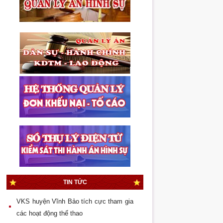
Quốc hội bầu Viện trưởng VKSND tối
cao
Thẩm quyền áp dụng biện pháp bắt
buộc chữa bệnh trong giai đoạn giải
quyết tố giác, tin báo tội phạm
Thực hiện đột phá trong lĩnh vực kiểm
sát thi hành án hình sự
Mâu thuẫn nhỏ, hậu quả lớn
Đại hội Chi đoàn Liên cơ quan Viện
kiểm sát – Tòa án – Chi Cục thi hành án
TIN TỨC
quận Dương Kinh lần
VKS huyện Vĩnh Bảo tích cực tham gia
các hoạt động thể thao