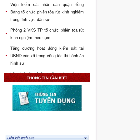
Viện kiểm sát nhân dân quận Hồng
Bàng tổ chức phiên tòa rút kinh nghiệm
trong lĩnh vực dân sự
Phòng 2 VKS TP tổ chức phiên tòa rút
kinh nghiệm theo cụm
Tăng cường hoạt động kiểm sát tại
UBND các xã trong công tác thi hành án
hình sự
Lấy phiếu tín nhiệm phân loại quy hoạch
THÔNG TIN CẦN BIẾT
cán bộ VKS huyện Vĩnh Bảo
Đại hội chi đoàn Tòa án – Viện kiểm sát
– Thi hành án quận Hải An lần thứ 2,
nhiệm kỳ 2017 - 2019
Hội nghị lấy phiếu tín nhiệm phân loại
quy hoạch các chức danh lãnh đạo
LIÊN KẾT WEB SITE
VKSNDTP Hải Phòng giai đoạn