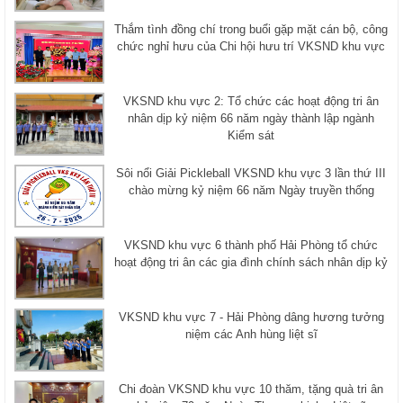
Thắm tình đồng chí trong buổi gặp mặt cán bộ, công
chức nghỉ hưu của Chi hội hưu trí VKSND khu vực
VKSND khu vực 2: Tổ chức các hoạt động tri ân
nhân dịp kỷ niệm 66 năm ngày thành lập ngành
Kiểm sát
Sôi nổi Giải Pickleball VKSND khu vực 3 lần thứ III
chào mừng kỷ niệm 66 năm Ngày truyền thống
VKSND khu vực 6 thành phố Hải Phòng tổ chức
hoạt động tri ân các gia đình chính sách nhân dịp kỷ
VKSND khu vực 7 - Hải Phòng dâng hương tưởng
niệm các Anh hùng liệt sĩ
Chi đoàn VKSND khu vực 10 thăm, tặng quà tri ân