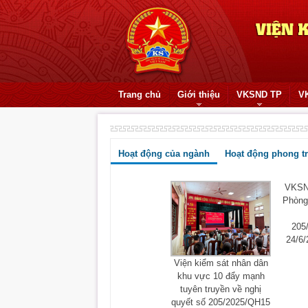
Trang chủ
Giới thiệu
VKSND TP
V
Hoạt động của ngành
Hoạt động phong t
VKSND
Phòng 
205
24/6/
Viện kiểm sát nhân dân
khu vực 10 đẩy mạnh
tuyên truyền về nghị
quyết số 205/2025/QH15