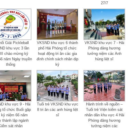
27/7
nổi Giải Pickleball
VKSND khu vực 6 thành
VKSND khu vực 7 - Hải
D khu vực 3 lần
phố Hải Phòng tổ chức
Phòng dâng hương
III chào mừng kỷ
hoạt động tri ân các gia
tưởng niệm các Anh
66 năm Ngày truyền
đình chính sách nhân dịp
hùng liệt sĩ
thống
kỷ
D khu vực 9 - Hải
Tuổi trẻ VKSND khu vực
Hành trình về nguồn –
 tổ chức Buổi gặp
8 tri ân các anh hùng liệt
Tuổi trẻ Viện kiểm sát
 kỷ niệm 66 năm
sĩ
nhân dân khu vực 4 Hải
 thành lập ngành
Phòng dâng hương
Kiểm sát nhân
tưởng niệm các