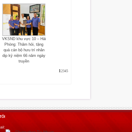
VKSND khu vực 10 – Hải
Phòng: Thăm hỏi, tặng
quà cán bộ hưu trí nhân
dịp kỷ niệm 66 năm ngày
truyền
1
2
3
4
5
TỐI
il: