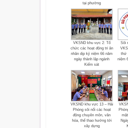
tại phường
VKSND khu vực 2: Tổ
Sôi 
chức các hoạt động tri ân
VKSN
nhân dịp kỷ niệm 66 năm
thứ 
ngày thành lập ngành
niệm 
Kiểm sát
VKSND khu vực 13 – Hải
VKSN
Phòng sôi nổi các hoạt
Phòng
động chuyên môn, văn
mặt
hóa, thể thao hướng tới
Ngày
xây dựng