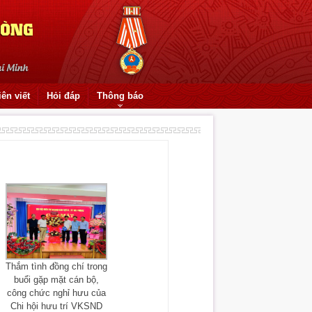
iên viết
Hỏi đáp
Thông báo
Thắm tình đồng chí trong
buổi gặp mặt cán bộ,
công chức nghỉ hưu của
Chi hội hưu trí VKSND