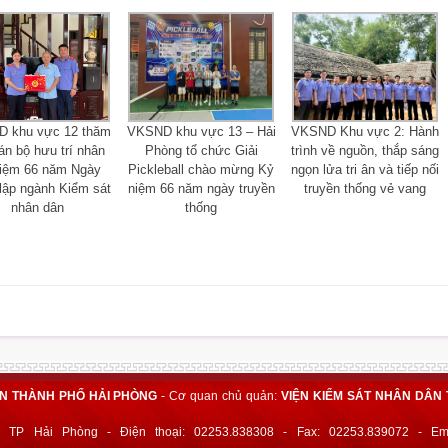
 khu vực 12 thăm
VKSND khu vực 13 – Hải
VKSND Khu vực 2: Hành
án bộ hưu trí nhân
Phòng tổ chức Giải
trình về nguồn, thắp sáng
niệm 66 năm Ngày
Pickleball chào mừng Kỷ
ngọn lửa tri ân và tiếp nối
lập ngành Kiểm sát
niệm 66 năm ngày truyền
truyền thống vẻ vang
nhân dân
thống
ÂN THÀNH PHỐ HẢI PHÒNG
- Cơ quan chủ quản:
VIỆN KIỂM SÁT NHÂN DÂN 
 TP Hải Phòng - Điện thoại: 02253.838308 - Fax: 02253.839072 - Ema