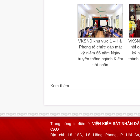
VKSND khu vực 1 – Hải
VKSND
Phòng tổ chức gặp mặt
hỏi c
kỷ niệm 66 năm Ngày
kỷ 
truyền thống ngành Kiểm
thành 
sát nhân
Xem thêm
Trang thông tin điện tử:
VIỆN KIỂM SÁT NHÂN D
CAO
Địa chỉ: Lô 18A, Lê Hồng Phong, P. Hải An,