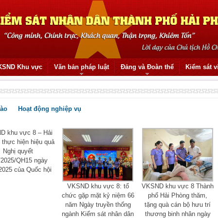
KSND Khu vực
Văn bản pháp luật
Đảng và Đoàn thể
Kiểm sát v
rào
Hoạt động nghiệp vụ
 khu vực 8 – Hải
thực hiện hiệu quả
Nghị quyết
/2025/QH15 ngày
2025 của Quốc hội
VKSND khu vực 8: tổ
VKSND khu vực 8 Thành
chức gặp mặt kỷ niệm 66
phố Hải Phòng thăm,
năm Ngày truyền thống
tặng quà cán bộ hưu trí
ngành Kiểm sát nhân dân
thương binh nhân ngày