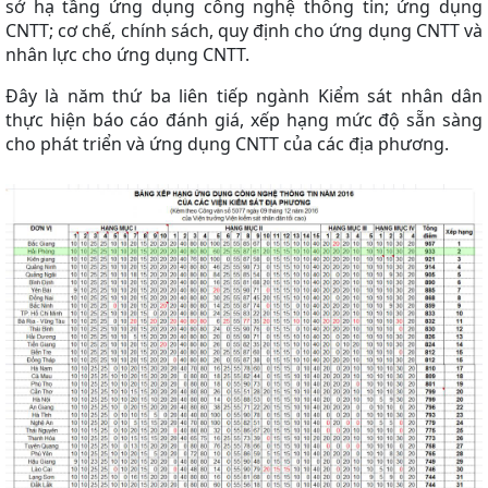
sở hạ tầng ứng dụng công nghệ thông tin; ứng dụng
CNTT; cơ chế, chính sách, quy định cho ứng dụng CNTT và
nhân lực cho ứng dụng CNTT.
Đây là năm thứ ba liên tiếp ngành Kiểm sát nhân dân
thực hiện báo cáo đánh giá, xếp hạng mức độ sẵn sàng
cho phát triển và ứng dụng CNTT của các địa phương.