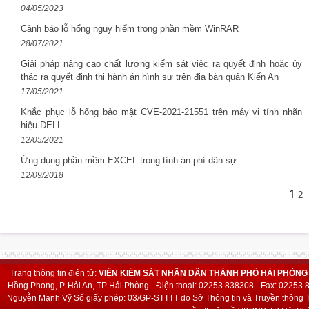
04/05/2023
Cảnh báo lỗ hổng nguy hiểm trong phần mềm WinRAR
28/07/2021
Giải pháp nâng cao chất lượng kiểm sát việc ra quyết định hoặc ủy
thác ra quyết định thi hành án hình sự trên địa bàn quận Kiến An
17/05/2021
Khắc phục lỗ hổng bảo mật CVE-2021-21551 trên máy vi tính nhãn
hiệu DELL
12/05/2021
Ứng dụng phần mềm EXCEL trong tính án phí dân sự
12/09/2018
1
2
Trang thông tin điện tử:
VIỆN KIỂM SÁT NHÂN DÂN THÀNH PHỐ HẢI PHÒNG
Hồng Phong, P. Hải An, TP Hải Phòng - Điện thoại: 02253.838308 - Fax: 02253
Nguyễn Mạnh Vỹ
Số giấy phép: 03/GP-STTTT do Sở Thông tin và Truyền thông T