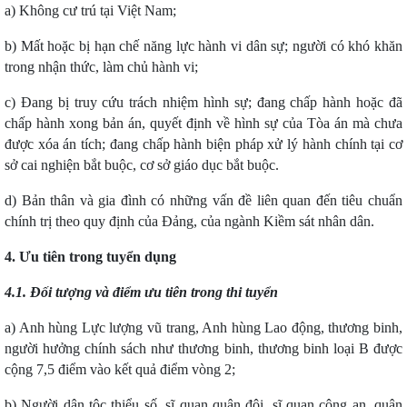
a) Không cư trú tại Việt Nam;
b) Mất hoặc bị hạn chế năng lực hành vi dân sự; người có khó khăn
trong nhận thức, làm chủ hành vi;
c) Đang bị truy cứu trách nhiệm hình sự; đang chấp hành hoặc đã
chấp hành xong bản án, quyết định về hình sự của Tòa án mà chưa
được xóa án tích; đang chấp hành biện pháp xử lý hành chính tại cơ
sở cai nghiện bắt buộc, cơ sở giáo dục bắt buộc.
d) Bản thân và gia đình có những vấn đề liên quan đến tiêu chuẩn
chính trị theo quy định của Đảng, của ngành Kiềm sát nhân dân.
4. Ưu tiên trong tuyển dụng
4.1. Đối tượng và điểm ưu tiên trong thi tuyển
a) Anh hùng Lực lượng vũ trang, Anh hùng Lao động, thương binh,
người hưởng chính sách như thương binh, thương binh loại B được
cộng 7,5 điểm vào kết quả điểm vòng 2;
b) Người dân tộc thiểu số, sĩ quan quân đội, sĩ quan công an, quân