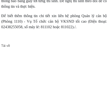
thông báo bằng giấy tới từng thí sinh. Đề nghị thí sinh theo dõi để có
thông tin và thực hiện.
Để biết thêm thông tin chi tiết xin liên hệ phòng Quản lý cán bộ
(Phòng 1110) - Vụ Tổ chức cán bộ VKSND tối cao (Điện thoại:
02438255058, số máy lẻ: 811102 hoặc 811022)./.
Tải về