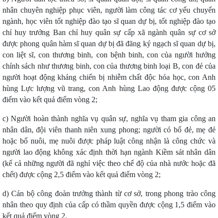
nhân chuyên nghiệp phục viên, người làm công tác cơ yếu chuyển
ngành, học viên tốt nghiệp đào tạo sĩ quan dự bị, tốt nghiệp đào tạo
chỉ huy trưởng Ban chỉ huy quân sự cấp xã ngành quân sự cơ sở
được phong quân hàm sĩ quan dự bị đã đăng ký ngạch sĩ quan dự bị,
con liệt sĩ, con thương binh, con bệnh binh, con của người hưởng
chính sách như thương binh, con của thương binh loại B, con đẻ của
người hoạt động kháng chiến bị nhiễm chất độc hóa học, con Anh
hùng Lực lượng vũ trang, con Anh hùng Lao động được cộng 05
điểm vào kết quả điểm vòng 2;
c) Người hoàn thành nghĩa vụ quân sự, nghĩa vụ tham gia công an
nhân dân, đội viên thanh niên xung phong; người có bố đẻ, mẹ đẻ
hoặc bố nuôi, mẹ nuôi được pháp luật công nhận là công chức và
người lao động không xác định thời hạn ngành Kiềm sát nhân dân
(kể cả những người đã nghỉ việc theo chế độ của nhà nước hoặc đã
chết) được cộng 2,5 điểm vào kết quả điểm vòng 2;
d) Cán bộ công đoàn trưởng thành từ cơ sở, trong phong trào công
nhân theo quy định của cấp có thầm quyền được cộng 1,5 điểm vào
kết quả điểm vòng 2.