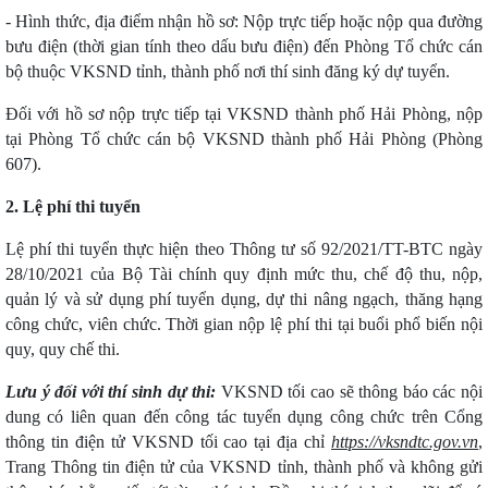
- Hình thức, địa điểm nhận hồ sơ: Nộp trực tiếp hoặc nộp qua đường
bưu điện (thời gian tính theo dấu bưu điện) đến Phòng Tổ chức cán
bộ thuộc VKSND tỉnh, thành phố nơi thí sinh đăng ký dự tuyển.
Đối với hồ sơ nộp trực tiếp tại VKSND thành phố Hải Phòng, nộp
tại Phòng Tổ chức cán bộ VKSND thành phố Hải Phòng (Phòng
607).
2. Lệ phí thi tuyển
Lệ phí thi tuyển thực hiện theo Thông tư số 92/2021/TT-BTC ngày
28/10/2021 của Bộ Tài chính quy định mức thu, chế độ thu, nộp,
quản lý và sử dụng phí tuyển dụng, dự thi nâng ngạch, thăng hạng
công chức, viên chức. Thời gian nộp lệ phí thi tại buổi phổ biến nội
quy, quy chế thi.
Lưu ý đối với thí sinh dự thi:
VKSND tối cao sẽ thông báo các nội
dung có liên quan đến công tác tuyển dụng công chức trên Cổng
thông tin điện tử VKSND tối cao tại địa chỉ
https://vksndtc.gov.vn
,
Trang Thông tin điện tử của VKSND tỉnh, thành phố và không gửi