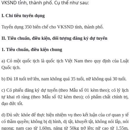
VKSND tỉnh, thành phố. Cụ thể như sau:
I. Chỉ tiêu tuyển dụng
Tuyển dụng 350 biên chế cho VKSND tỉnh, thành phố.
II. Tiêu chuẩn, điều kiện, đối tượng đăng ký dự tuyển
1. Tiêu chuẩn, điều kiện chung
a) Có một quốc tịch là quốc tịch Việt Nam theo quy định của Luật
Quốc tịch.
b) Đủ 18 tuổi trở lên, nam không quá 35 tuổi, nữ không quá 30 tuổi.
c) Có phiếu đăng ký dự tuyển (theo Mẫu số 01 kèm theo); có lý lịch
tự khai rõ ràng (theo Mẫu số 02 kèm theo); có phẩm chất chính trị,
đạo đức tốt.
d) Đủ sức khỏe để thực hiện nhiệm vụ theo kết luận của cơ quan y tế
có thầm quyền; không bị dị hình, dị tật, khuyết tật, không nói lắp, nói
ngọng; nam cao từ 1,60m, nặng từ 50kg trở lên; nữ cao từ 1,55m,