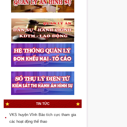
Quốc hội bầu Viện trưởng VKSND tối
cao
Thẩm quyền áp dụng biện pháp bắt
buộc chữa bệnh trong giai đoạn giải
quyết tố giác, tin báo tội phạm
Thực hiện đột phá trong lĩnh vực kiểm
sát thi hành án hình sự
Mâu thuẫn nhỏ, hậu quả lớn
Đại hội Chi đoàn Liên cơ quan Viện
kiểm sát – Tòa án – Chi Cục thi hành án
TIN TỨC
quận Dương Kinh lần
VKS huyện Vĩnh Bảo tích cực tham gia
các hoạt động thể thao