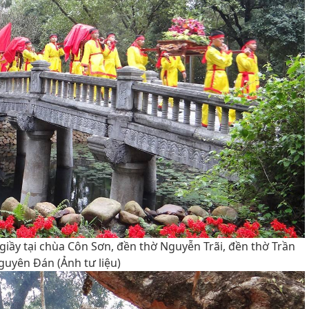
iầy tại chùa Côn Sơn, đền thờ Nguyễn Trãi, đền thờ Trần
guyên Đán (Ảnh tư liệu)