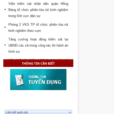
Viện kiểm sát nhân dân quận Hồng
Bàng tổ chức phiên tòa rút kinh nghiệm
trong lĩnh vực dân sự
Phòng 2 VKS TP tổ chức phiên tòa rút
kinh nghiệm theo cụm
Tăng cường hoạt động kiểm sát tại
UBND các xã trong công tác thi hành án
hình sự
Lấy phiếu tín nhiệm phân loại quy hoạch
THÔNG TIN CẦN BIẾT
cán bộ VKS huyện Vĩnh Bảo
Đại hội chi đoàn Tòa án – Viện kiểm sát
– Thi hành án quận Hải An lần thứ 2,
nhiệm kỳ 2017 - 2019
Hội nghị lấy phiếu tín nhiệm phân loại
quy hoạch các chức danh lãnh đạo
LIÊN KẾT WEB SITE
VKSNDTP Hải Phòng giai đoạn