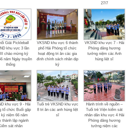
27/7
nổi Giải Pickleball
VKSND khu vực 6 thành
VKSND khu vực 7 - Hải
D khu vực 3 lần
phố Hải Phòng tổ chức
Phòng dâng hương
III chào mừng kỷ
hoạt động tri ân các gia
tưởng niệm các Anh
66 năm Ngày truyền
đình chính sách nhân dịp
hùng liệt sĩ
thống
kỷ
D khu vực 9 - Hải
Tuổi trẻ VKSND khu vực
Hành trình về nguồn –
 tổ chức Buổi gặp
8 tri ân các anh hùng liệt
Tuổi trẻ Viện kiểm sát
 kỷ niệm 66 năm
sĩ
nhân dân khu vực 4 Hải
 thành lập ngành
Phòng dâng hương
Kiểm sát nhân
tưởng niệm các