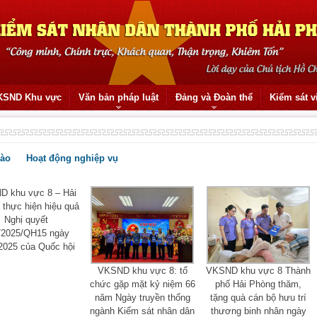
KSND Khu vực
Văn bản pháp luật
Đảng và Đoàn thể
Kiểm sát v
rào
Hoạt động nghiệp vụ
 khu vực 8 – Hải
thực hiện hiệu quả
Nghị quyết
/2025/QH15 ngày
2025 của Quốc hội
VKSND khu vực 8: tổ
VKSND khu vực 8 Thành
chức gặp mặt kỷ niệm 66
phố Hải Phòng thăm,
năm Ngày truyền thống
tặng quà cán bộ hưu trí
ngành Kiểm sát nhân dân
thương binh nhân ngày