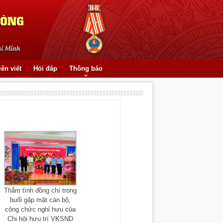
iên viết
Hỏi đáp
Thông báo
Thắm tình đồng chí trong
buổi gặp mặt cán bộ,
công chức nghỉ hưu của
Chi hội hưu trí VKSND