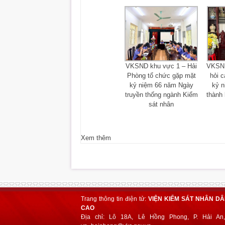
VKSND khu vực 1 – Hải
VKSND
Phòng tổ chức gặp mặt
hỏi c
kỷ niệm 66 năm Ngày
kỷ 
truyền thống ngành Kiểm
thành 
sát nhân
Xem thêm
Trang thông tin điện tử:
VIỆN KIỂM SÁT NHÂN D
CAO
Địa chỉ: Lô 18A, Lê Hồng Phong, P. Hải An,