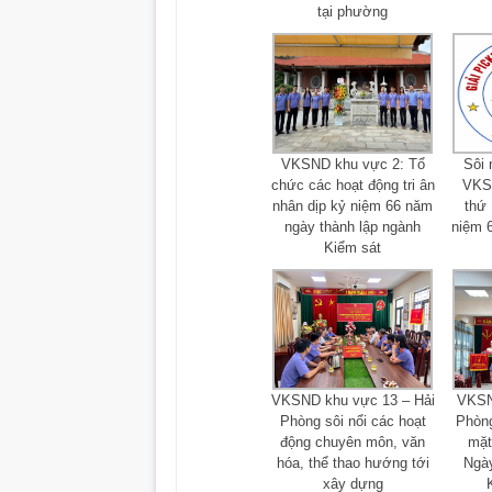
tại phường
VKSND khu vực 2: Tổ
Sôi 
chức các hoạt động tri ân
VKSN
nhân dịp kỷ niệm 66 năm
thứ 
ngày thành lập ngành
niệm 
Kiểm sát
VKSND khu vực 13 – Hải
VKSN
Phòng sôi nổi các hoạt
Phòng
động chuyên môn, văn
mặt
hóa, thể thao hướng tới
Ngày
xây dựng