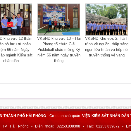
 khu vực 12 thăm
VKSND khu vực 13 – Hải
VKSND Khu vực 2: Hành
án bộ hưu trí nhân
Phòng tổ chức Giải
trình về nguồn, thắp sáng
niệm 66 năm Ngày
Pickleball chào mừng Kỷ
ngọn lửa tri ân và tiếp nối
lập ngành Kiểm sát
niệm 66 năm ngày truyền
truyền thống vẻ vang
nhân dân
thống
ÂN THÀNH PHỐ HẢI PHÒNG
- Cơ quan chủ quản:
VIỆN KIỂM SÁT NHÂN DÂN 
 TP Hải Phòng - Điện thoại: 02253.838308 - Fax: 02253.839072 - Ema