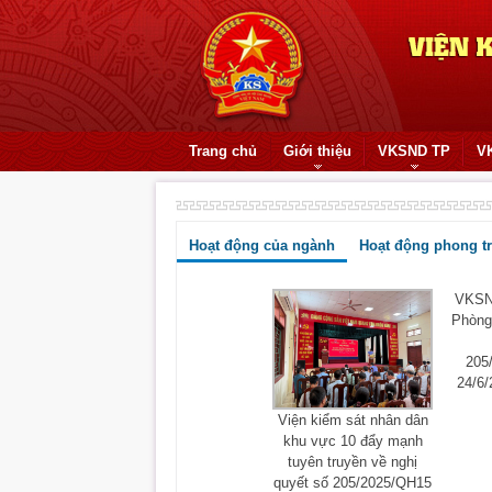
Trang chủ
Giới thiệu
VKSND TP
V
Hoạt động của ngành
Hoạt động phong t
VKSND
Phòng 
205
24/6/
Viện kiểm sát nhân dân
khu vực 10 đẩy mạnh
tuyên truyền về nghị
quyết số 205/2025/QH15