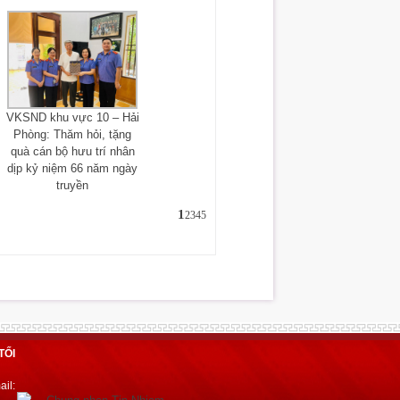
VKSND khu vực 10 – Hải
Phòng: Thăm hỏi, tặng
quà cán bộ hưu trí nhân
dịp kỷ niệm 66 năm ngày
truyền
1
2
3
4
5
TỐI
il: