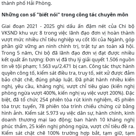
thành phố Hải Phòng.
Những con số "biết nói" trong công tác chuyên môn
Giai đoạn 2021 - 2025 ghi dấu ấn đậm nét của Chi bộ
VKSND khu vực 8 trong việc lãnh đạo đơn vị hoàn thành
vượt mức nhiều chỉ tiêu nghiệp vụ cốt lõi của Ngành, góp
phần giữ vững an ninh chính trị, trật tự an toàn xã hội.
Trong 5 năm, Chi bộ đã lãnh đạo đơn vị đạt được nhiều
kết quất ấn tượng: Đơn vị đã thụ lý giải quyết 1.506 nguồn
tin về tội phạm; 1.563 vụ/2.471 bị can. Công tác thực hành
quyền công tố, kiểm sát điều tra, truy tố, xét xử được đảm
bảo chặt chẽ, đúng pháp luật. Đã phát hành nhiều kiến
nghị, yêu cầu, kháng nghị, vượt chỉ tiêu giao (kiến nghị
phòng ngừa vượt 400%, kiến nghị vụ việc vượt 200%). Đặc
biệt, đã tổ chức 254 phiên tòa rút kinh nghiệm, 45 phiên
tòa trực tuyến, 78 phiên tòa trình chiếu chứng cứ bằng
hình ảnh. Kiểm sát 5.973 vụ việc dân sự, hành chính, kinh
doanh thương mại lao động; ban hành 10 kháng nghị
phúc thẩm, 25 kiến nghị phòng ngừa, vượt chỉ tiêu đề ra.
Kiểm sát chặt chẽ 100% trường hợp bắt, tạm giữ, tạm