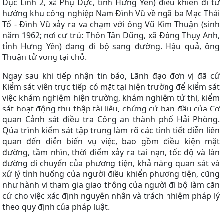
Dục Linh 2, xã Phụ Dực, tỉnh Hưng Yên) điều khiển đi từ
hướng khu công nghiệp Nam Đình Vũ về ngã ba Mạc Thái
Tổ - Đình Vũ xảy ra va chạm với ông Vũ Kim Thuận (sinh
năm 1962; nơi cư trú: Thôn Tân Dũng, xã Đông Thụy Anh,
tỉnh Hưng Yên) đang đi bộ sang đường. Hậu quả, ông
Thuận tử vong tại chỗ
.
Ngay sau khi tiếp nhận tin báo, Lãnh đạo đơn vị đã cử
Kiểm sát viên trực tiếp có mặt tại hiện trường để kiểm sát
việc khám nghiệm hiện trường, khám nghiệm tử thi, kiểm
sát hoạt động thu thập tài liệu, chứng cứ ban đầu của Cơ
quan Cảnh sát điều tra Công an thành phố Hải Phòng.
Qúa trình kiểm sát tập trung làm rõ các tình tiết diễn liên
quan đến diễn biến vụ việc, bao gồm điều kiện mặt
đường, tầm nhìn, thời điểm xảy ra tai nạn, tốc độ và làn
đường di chuyển của phương tiện, khả năng quan sát và
xử lý tình huống của người điều khiển phương tiện, cũng
như hành vi tham gia giao thông của người đi bộ làm căn
cứ cho việc xác định nguyên nhân và trách nhiệm pháp lý
theo quy định của pháp luật.