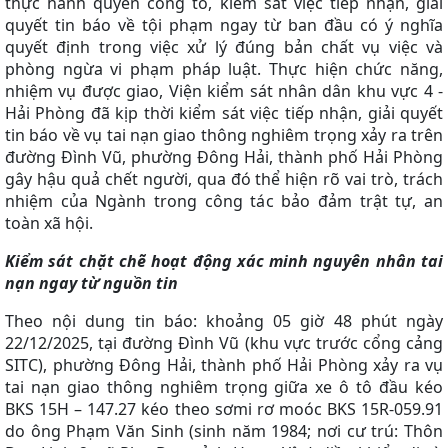
thực hành quyền công tố, kiểm sát việc tiếp nhận, giải
quyết tin báo về tội phạm ngay từ ban đầu có ý nghĩa
quyết định trong việc xử lý đúng bản chất vụ việc và
phòng ngừa vi phạm pháp luật. Thực hiện chức năng,
nhiệm vụ được giao, Viện kiểm sát nhân dân khu vực 4 -
Hải Phòng đã kịp thời kiểm sát việc tiếp nhận, giải quyết
tin báo về vụ tai nạn giao thông nghiêm trọng xảy ra trên
đường Đình Vũ, phường Đông Hải, thành phố Hải Phòng
gây hậu quả chết người, qua đó thể hiện rõ vai trò, trách
nhiệm của Ngành trong công tác bảo đảm trật tự, an
toàn xã hội.
Kiểm sát chặt chẽ hoạt động xác minh nguyên nhân tai
nạn ngay từ nguồn tin
Theo nội dung tin báo: khoảng 05 giờ 48 phút ngày
22/12/2025, tại đường Đình Vũ (khu vực trước cổng cảng
SITC), phường Đông Hải, thành phố Hải Phòng xảy ra vụ
tai nạn giao thông nghiêm trọng giữa xe
ô tô đầu kéo
BKS 15H – 147.27 kéo theo sơmi rơ moóc BKS 15R-059.91
do ông Phạm Văn Sinh (sinh năm 1984; nơi cư trú: Thôn