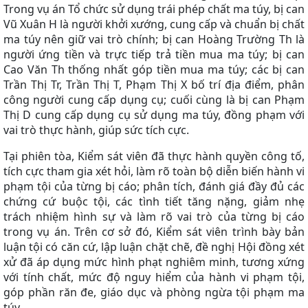
Trong vụ án Tổ chức sử dụng trái phép chất ma túy, bị can
Vũ Xuân H là người khởi xướng, cung cấp và chuẩn bị chất
ma túy nên giữ vai trò chính; bị can Hoàng Trường Th là
người ứng tiền và trực tiếp trả tiền mua ma túy; bị can
Cao Văn Th thống nhất góp tiền mua ma túy; các bị can
Trần Thị Tr, Trần Thị T, Phạm Thị X bố trí địa điểm, phân
công người cung cấp dụng cụ; cuối cùng là bị can Phạm
Thị D cung cấp dụng cụ sử dụng ma túy, đồng phạm với
vai trò thực hành, giúp sức tích cực.
Tại phiên tòa, Kiểm sát viên đã thực hành quyền công tố,
tích cực tham gia xét hỏi, làm rõ toàn bộ diễn biến hành vi
phạm tội của từng bị cáo; phân tích, đánh giá đầy đủ các
chứng cứ buộc tội, các tình tiết tăng nặng, giảm nhẹ
trách nhiệm hình sự và làm rõ vai trò của từng bị cáo
trong vụ án. Trên cơ sở đó, Kiểm sát viên trình bày bản
luận tội có căn cứ, lập luận chặt chẽ, đề nghị Hội đồng xét
xử đã áp dụng mức hình phạt nghiêm minh, tương xứng
với tính chất, mức độ nguy hiểm của hành vi phạm tội,
góp phần răn đe, giáo dục và phòng ngừa tội phạm ma
túy.