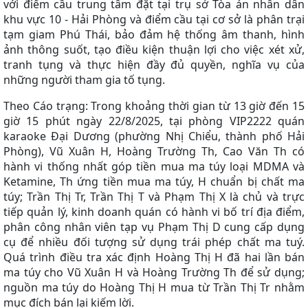
với điểm cầu trung tâm đặt tại trụ sở Tòa án nhân dân
khu vực 10 - Hải Phòng và điểm cầu tại cơ sở là phân trại
tạm giam Phú Thái, bảo đảm hệ thống âm thanh, hình
ảnh thông suốt, tạo điều kiện thuận lợi cho việc xét xử,
tranh tụng và thực hiện đầy đủ quyền, nghĩa vụ của
những người tham gia tố tụng.
Theo Cáo trạng: Trong khoảng thời gian từ 13 giờ đến 15
giờ 15 phút ngày 22/8/2025, tại phòng VIP2222 quán
karaoke Đại Dương (phường Nhị Chiểu, thành phố Hải
Phòng), Vũ Xuân H, Hoàng Trường Th, Cao Văn Th có
hành vi thống nhất góp tiền mua ma túy loại MDMA và
Ketamine, Th ứng tiền mua ma túy, H chuẩn bị chất ma
túy; Trần Thị Tr, Trần Thị T và Phạm Thị X là chủ và trực
tiếp quản lý, kinh doanh quán có hành vi bố trí địa điểm,
phân công nhân viên tạp vụ Phạm Thị D cung cấp dụng
cụ để nhiều đối tượng sử dụng trái phép chất ma tuý.
Quá trình điều tra xác định Hoàng Thị H đã hai lần bán
ma túy cho Vũ Xuân H và Hoàng Trường Th để sử dụng;
nguồn ma túy do Hoàng Thị H mua từ Trần Thị Tr nhằm
mục đích bán lại kiếm lời.