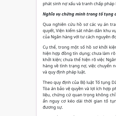
phát sinh nợ xấu và tranh chấp pháp l
Nghĩa vụ chứng minh trong tố tụng d
Qua nghiên cứu hồ sơ các vụ án tr
quyết, Viện kiểm sát nhân dân khu vự
của Ngân hàng với tư cách nguyên đơn
Cụ thể, trong một số hồ sơ khởi kiệ
hiện hợp đồng tín dụng; chưa làm rõ c
khởi kiện; chưa thể hiện rõ việc Ng
hàng về tình trạng nợ, việc chuyển 
và quy định pháp luật.
Theo quy định của Bộ luật Tố tụng D
Tòa án bảo vệ quyền và lợi ích hợp p
liệu, chứng cứ quan trọng không chỉ
ẩn nguy cơ kéo dài thời gian tố t
đương sự.