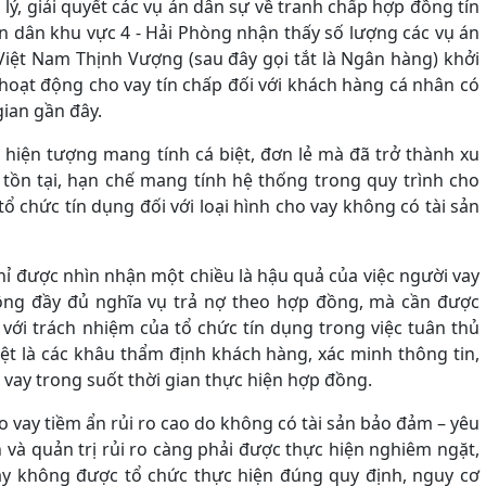
lý, giải quyết các vụ án dân sự về tranh chấp hợp đồng tín
ân dân khu vực 4 - Hải Phòng nhận thấy số lượng các vụ án
ệt Nam Thịnh Vượng (sau đây gọi tắt là Ngân hàng) khởi
 hoạt động cho vay tín chấp đối với khách hàng cá nhân có
ian gần đây.
à hiện tượng mang tính cá biệt, đơn lẻ mà đã trở thành xu
ồn tại, hạn chế mang tính hệ thống trong quy trình cho
 tổ chức tín dụng đối với loại hình cho vay không có tài sản
hỉ được nhìn nhận một chiều là hậu quả của việc người vay
ông đầy đủ nghĩa vụ trả nợ theo hợp đồng, mà cần được
với trách nhiệm của tổ chức tín dụng trong việc tuân thủ
iệt là các khâu thẩm định khách hàng, xác minh thông tin,
 vay trong suốt thời gian thực hiện hợp đồng.
cho vay tiềm ẩn rủi ro cao do không có tài sản bảo đảm – yêu
h và quản trị rủi ro càng phải được thực hiện nghiêm ngặt,
ày không được tổ chức thực hiện đúng quy định, nguy cơ