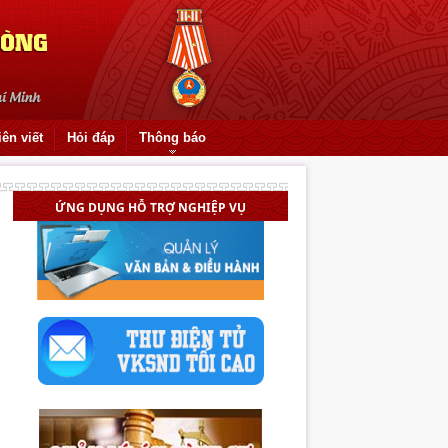
iên viết
Hỏi đáp
Thông báo
Quốc hội bầu Viện trưởng VKSND tối
ỨNG DỤNG HỖ TRỢ NGHIỆP VỤ
cao
Thẩm quyền áp dụng biện pháp bắt
buộc chữa bệnh trong giai đoạn giải
quyết tố giác, tin báo tội phạm
Thực hiện đột phá trong lĩnh vực kiểm
sát thi hành án hình sự
Mâu thuẫn nhỏ, hậu quả lớn
Đại hội Chi đoàn Liên cơ quan Viện