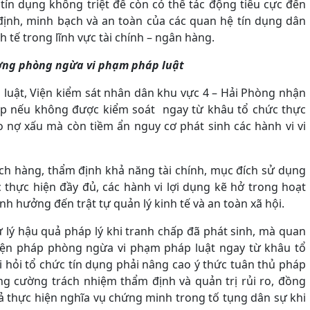
 tín dụng không triệt để còn có thể tác động tiêu cực đến
định, minh bạch và an toàn của các quan hệ tín dụng dân
h tế trong lĩnh vực tài chính – ngân hàng.
ường phòng ngừa vi phạm pháp luật
luật, Viện kiểm sát nhân dân khu vực 4 – Hải Phòng nhận
hấp nếu không được kiểm soát ngay từ khâu tổ chức thực
ro nợ xấu mà còn tiềm ẩn nguy cơ phát sinh các hành vi vi
ách hàng, thẩm định khả năng tài chính, mục đích sử dụng
thực hiện đầy đủ, các hành vi lợi dụng kẽ hở trong hoạt
nh hưởng đến trật tự quản lý kinh tế và an toàn xã hội.
ử lý hậu quả pháp lý khi tranh chấp đã phát sinh, mà quan
biện pháp phòng ngừa vi phạm pháp luật ngay từ khâu tổ
i hỏi tổ chức tín dụng phải nâng cao ý thức tuân thủ pháp
tăng cường trách nhiệm thẩm định và quản trị rủi ro, đồng
uả thực hiện nghĩa vụ chứng minh trong tố tụng dân sự khi