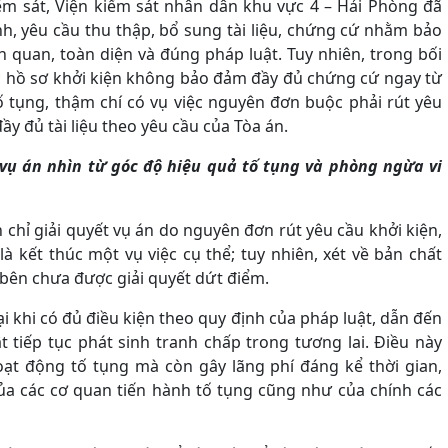
iểm sát, Viện kiểm sát nhân dân khu vực 4 – Hải Phòng đã
h, yêu cầu thu thập, bổ sung tài liệu, chứng cứ nhằm bảo
h quan, toàn diện và đúng pháp luật. Tuy nhiên, trong bối
c hồ sơ khởi kiện không bảo đảm đầy đủ chứng cứ ngay từ
ố tụng, thậm chí có vụ việc nguyên đơn buộc phải rút yêu
y đủ tài liệu theo yêu cầu của Tòa án.
 vụ án nhìn từ góc độ hiệu quả tố tụng và phòng ngừa vi
 chỉ giải quyết vụ án do nguyên đơn rút yêu cầu khởi kiện,
là kết thúc một vụ việc cụ thể; tuy nhiên, xét về bản chất
 bên chưa được giải quyết dứt điểm.
i khi có đủ điều kiện theo quy định của pháp luật, dẫn đến
tiếp tục phát sinh tranh chấp trong tương lai. Điều này
ạt động tố tụng mà còn gây lãng phí đáng kể thời gian,
ủa các cơ quan tiến hành tố tụng cũng như của chính các