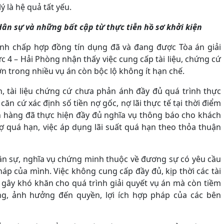
ý là hệ quả tất yếu.
ân sự và những bất cập từ thực tiễn hồ sơ khởi kiện
anh chấp hợp đồng tín dụng đã và đang được Tòa án giải
c 4 – Hải Phòng nhận thấy việc cung cấp tài liệu, chứng cứ
 trong nhiều vụ án còn bộc lộ không ít hạn chế.
n, tài liệu chứng cứ chưa phản ánh đầy đủ quá trình thực
ăn cứ xác định số tiền nợ gốc, nợ lãi thực tế tại thời điểm
ân hàng đã thực hiện đầy đủ nghĩa vụ thông báo cho khách
nợ quá hạn, việc áp dụng lãi suất quá hạn theo thỏa thuận
ân sự, nghĩa vụ chứng minh thuộc về đương sự có yêu cầu
háp của mình. Việc không cung cấp đầy đủ, kịp thời các tài
 gây khó khăn cho quá trình giải quyết vụ án mà còn tiềm
ụng, ảnh hưởng đến quyền, lợi ích hợp pháp của các bên