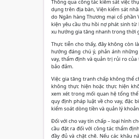
Thông qua công tác kiểm sát việc thụ 
dụng trên địa bàn, Viện kiểm sát nh
do Ngân hàng Thương mại cổ phần Vi
kiện yêu cầu thu hồi nợ phát sinh từ
xu hướng gia tăng nhanh trong thời g
Thực tiễn cho thấy, đây không còn l
hướng đáng chú ý, phản ánh những t
vay, thẩm định và quản trị rủi ro của
bảo đảm.
Việc gia tăng tranh chấp không thể c
không thực hiện hoặc thực hiện kh
xem xét trong mối quan hệ tổng thể 
quy định pháp luật về cho vay, đặc b
kiểm soát dòng tiền và quản lý khoản
Đối với cho vay tín chấp – loại hình 
cầu đặt ra đối với công tác thẩm địn
đầy đủ và chặt chẽ. Nếu các khâu n