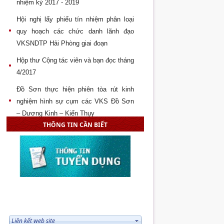
nhiệm kỳ 2017 - 2019
Hội nghị lấy phiếu tín nhiệm phân loại
quy hoạch các chức danh lãnh đạo
VKSNDTP Hải Phòng giai đoạn
Hộp thư Cộng tác viên và bạn đọc tháng
4/2017
Đồ Sơn thực hiện phiên tòa rút kinh
nghiệm hình sự cụm các VKS Đồ Sơn
– Dương Kinh – Kiến Thụy
THÔNG TIN CẦN BIẾT
Lễ công bố và và trao quyết định bổ
nhiệm Kiểm sát viên trung cấp và Kiểm
sát viên sơ cấp năm 2017
VKS nhân dân quận Đồ Sơn đạt thành
tích cao tại Giải cầu lông cụm Văn hóa
thể thao – Công nhân lao
LIÊN KẾT WEB SITE
Đại hội Đại biểu Chi đoàn khối cơ quan