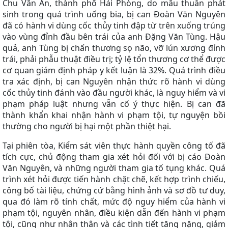
Chu Văn An, thành phố Hải Phòng, do mâu thuẫn phát
sinh trong quá trình uống bia, bị can Đoàn Văn Nguyên
đã có hành vi dùng cốc thủy tinh đập từ trên xuống trúng
vào vùng đỉnh đầu bên trái của anh Đặng Văn Tùng. Hậu
quả, anh Tùng bị chấn thương sọ não, vỡ lún xương đỉnh
trái, phải phẫu thuật điều trị; tỷ lệ tổn thương cơ thể được
cơ quan giám định pháp y kết luận là 32%. Quá trình điều
tra xác định, bị can Nguyên nhận thức rõ hành vi dùng
cốc thủy tinh đánh vào đầu người khác, là nguy hiểm và vi
phạm pháp luật nhưng vẫn cố ý thực hiện. Bị can đã
thành khẩn khai nhận hành vi phạm tội, tự nguyện bồi
thường cho người bị hại một phần thiệt hại.
Tại phiên tòa, Kiểm sát viên thực hành quyền công tố đã
tích cực, chủ động tham gia xét hỏi đối với bị cáo Đoàn
Văn Nguyên, và những người tham gia tố tụng khác. Quá
trình xét hỏi được tiến hành chặt chẽ, kết hợp trình chiếu,
công bố tài liệu, chứng cứ bằng hình ảnh và sơ đồ tư duy,
qua đó làm rõ tính chất, mức độ nguy hiểm của hành vi
phạm tội, nguyên nhân, điều kiện dẫn đến hành vi phạm
tội, cũng như nhân thân và các tình tiết tăng nặng, giảm