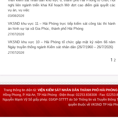
Viện kiểm sát nhân dân khu vực 6, thành phố Hải Phòng tổ chức Hội
nghị liên ngành triển khai Kế hoạch Mở đợt cao điểm giải quyết các
vụ án, vụ việc
03/08/2026
VKSND khu vực 11 – Hải Phòng trực tiếp kiểm sát công tác thi hành
án hình sự tại xã Gia Phúc, thành phố Hải Phòng
27/07/2026
VKSND khu vực 10 – Hải Phòng tổ chức gặp mặt kỷ niệm 66 năm
Ngày truyền thống ngành Kiểm sát nhân dân (26/7/1960 – 26/7/2026)
27/07/2026
1
2
Trang thông tin điện tử:
VIỆN KIỂM SÁT NHÂN DÂN THÀNH PHỐ HẢI PHÒNG
Hồng Phong, P. Hải An, TP Hải Phòng - Điện thoại: 02253.838308 - Fax: 02253
Nguyễn Mạnh Vỹ
Số giấy phép: 03/GP-STTTT do Sở Thông tin và Truyền thông T
quyền thuộc về VKSND TP Hải Phò