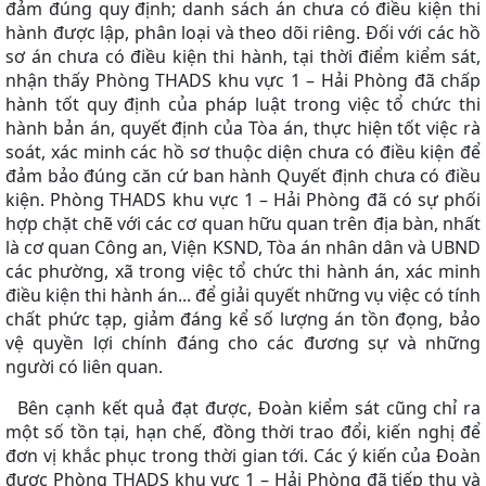
đảm đúng quy định; danh sách án chưa có điều kiện thi
hành được lập, phân loại và theo dõi riêng.
Đối với các hồ
sơ án chưa có điều kiện thi hành, tại thời điểm kiểm sát,
nhận thấy Phòng THADS khu vực 1 – Hải Phòng đã chấp
hành tốt quy định của pháp luật trong việc tổ chức thi
hành bản án, quyết định của Tòa án, thực hiện tốt việc rà
soát, xác minh các hồ sơ thuộc diện chưa có điều kiện để
đảm bảo đúng căn cứ ban hành Quyết định chưa có điều
kiện. Phòng THADS khu vực 1 – Hải Phòng đã có sự phối
hợp chặt chẽ với các cơ quan hữu quan trên địa bàn, nhất
là cơ quan Công an, Viện KSND, Tòa án nhân dân và UBND
các phường, xã trong việc tổ chức thi hành án, xác minh
điều kiện thi hành án... để giải quyết những vụ việc có tính
chất phức tạp, giảm đáng kể số lượng
án tồn đọng, bảo
vệ quyền lợi chính đáng cho các đương sự và những
người có liên quan.
Bên cạnh kết quả đạt được, Đoàn kiểm sát cũng chỉ ra
một số tồn tại, hạn chế, đồng thời trao đổi, kiến nghị để
đơn vị khắc phục trong thời gian tới. Các ý kiến của Đoàn
được
Phòng THADS khu vực 1 – Hải Phòng
đã tiếp thu và