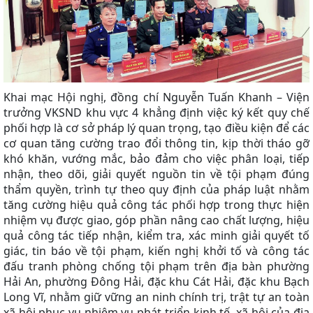
Khai mạc Hội nghị, đồng chí Nguyễn Tuấn Khanh – Viện
trưởng VKSND khu vực 4 khẳng định việc ký kết quy chế
phối hợp là cơ sở pháp lý quan trọng, tạo điều kiện để các
cơ quan tăng cường trao đổi thông tin, kịp thời tháo gỡ
khó khăn, vướng mắc, bảo đảm cho việc phân loại, tiếp
nhận, theo dõi, giải quyết nguồn tin về tội phạm đúng
thẩm quyền, trình tự theo quy định của pháp luật nhằm
tăng cường hiệu quả công tác phối hợp trong thực hiện
nhiệm vụ được giao, góp phần
nâng cao chất lượng, hiệu
quả công tác tiếp nhận, kiểm tra, xác minh giải quyết tố
giác, tin báo về tội phạm, kiến nghị khởi tố và công tác
đấu tranh phòng chống tội phạm trên địa bàn
phường
Hải An, phường Đông Hải,
đặc khu Cát Hải,
đặc khu Bạch
Long Vĩ,
nhằm
giữ vững an ninh chính trị, trật tự an toàn
xã hội phục vụ nhiệm vụ phát triển kinh tế
,
xã hội của địa