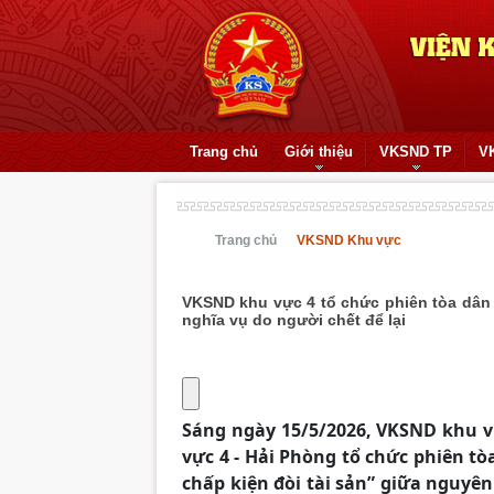
Trang chủ
Giới thiệu
VKSND TP
V
Trang chủ
VKSND Khu vực
VKSND khu vực 4 tổ chức phiên tòa dân s
nghĩa vụ do người chết để lại
Sáng ngày 15/5/2026, VKSND khu 
vực 4
-
Hải Phòng tổ chức phiên tòa
chấp kiện đòi tài sản” giữa nguyên