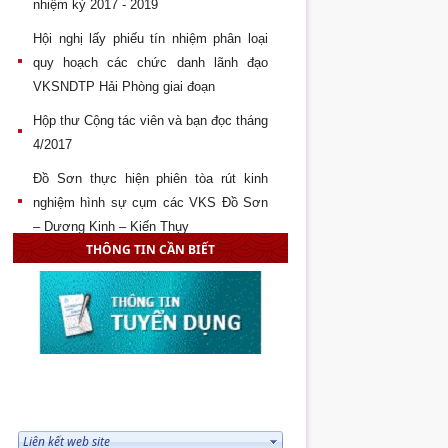
nhiệm kỳ 2017 - 2019
Hội nghị lấy phiếu tín nhiệm phân loại
quy hoạch các chức danh lãnh đạo
VKSNDTP Hải Phòng giai đoạn
Hộp thư Cộng tác viên và bạn đọc tháng
4/2017
Đồ Sơn thực hiện phiên tòa rút kinh
nghiệm hình sự cụm các VKS Đồ Sơn
– Dương Kinh – Kiến Thụy
THÔNG TIN CẦN BIẾT
Lễ công bố và và trao quyết định bổ
nhiệm Kiểm sát viên trung cấp và Kiểm
sát viên sơ cấp năm 2017
VKS nhân dân quận Đồ Sơn đạt thành
tích cao tại Giải cầu lông cụm Văn hóa
thể thao – Công nhân lao
LIÊN KẾT WEB SITE
Đại hội Đại biểu Chi đoàn khối cơ quan