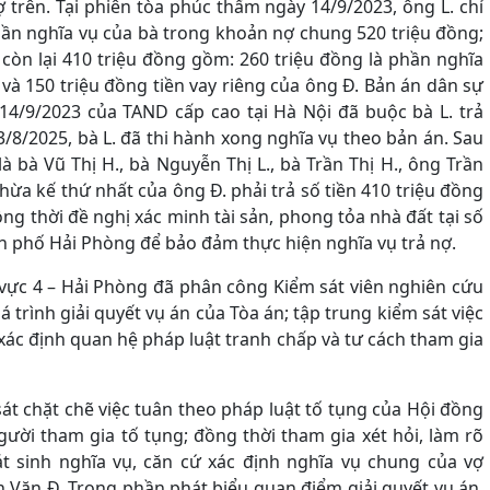
 trên. Tại phiên tòa phúc thẩm ngày 14/9/2023, ông L. chỉ
phần nghĩa vụ của bà trong khoản nợ chung 520 triệu đồng;
n còn lại 410 triệu đồng gồm: 260 triệu đồng là phần nghĩa
và 150 triệu đồng tiền vay riêng của ông Đ. Bản án dân sự
4/9/2023 của TAND cấp cao tại Hà Nội đã buộc bà L. trả
3/8/2025, bà L. đã thi hành xong nghĩa vụ theo bản án. Sau
là bà Vũ Thị H., bà Nguyễn Thị L., bà Trần Thị H., ông Trần
ừa kế thứ nhất của ông Đ. phải trả số tiền 410 triệu đồng
đồng thời đề nghị xác minh tài sản, phong tỏa nhà đất tại số
h phố Hải Phòng để bảo đảm thực hiện nghĩa vụ trả nợ.
 vực 4 – Hải Phòng đã phân công Kiểm sát viên nghiên cứu
á trình giải quyết vụ án của Tòa án; tập trung kiểm sát việc
 xác định quan hệ pháp luật tranh chấp và tư cách tham gia
sát chặt chẽ việc tuân theo pháp luật tố tụng của Hội đồng
gười tham gia tố tụng; đồng thời tham gia xét hỏi, làm rõ
t sinh nghĩa vụ, căn cứ xác định nghĩa vụ chung của vợ
n Văn Đ. Trong phần phát biểu quan điểm giải quyết vụ án,