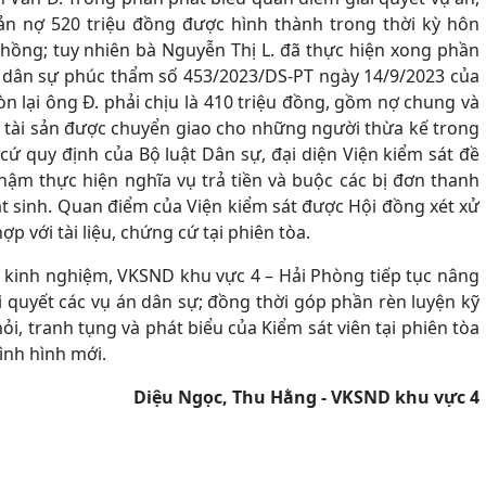
oản nợ 520 triệu đồng được hình thành trong thời kỳ hôn
hồng; tuy nhiên bà Nguyễn Thị L. đã thực hiện xong phần
n dân sự phúc thẩm số 453/2023/DS-PT ngày 14/9/2023 của
n lại ông Đ. phải chịu là 410 triệu đồng, gồm nợ chung và
vụ tài sản được chuyển giao cho những người thừa kế trong
 cứ quy định của Bộ luật Dân sự, đại diện Viện kiểm sát đề
chậm thực hiện nghĩa vụ trả tiền và buộc các bị đơn thanh
át sinh. Quan điểm của Viện kiểm sát được Hội đồng xét xử
p với tài liệu, chứng cứ tại phiên tòa.
t kinh nghiệm, VKSND khu vực 4 – Hải Phòng tiếp tục nâng
i quyết các vụ án dân sự; đồng thời góp phần rèn luyện kỹ
i, tranh tụng và phát biểu của Kiểm sát viên tại phiên tòa
ình hình mới.
Diệu Ngọc
, Thu Hằng
-
VKSND khu vực
4