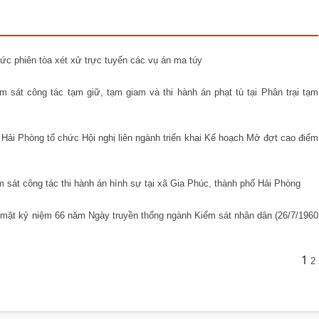
c phiên tòa xét xử trực tuyến các vụ án ma túy
 sát công tác tạm giữ, tạm giam và thi hành án phạt tù tại Phân trại tạm
 Hải Phòng tổ chức Hội nghị liên ngành triển khai Kế hoạch Mở đợt cao điểm
 sát công tác thi hành án hình sự tại xã Gia Phúc, thành phố Hải Phòng
mặt kỷ niệm 66 năm Ngày truyền thống ngành Kiểm sát nhân dân (26/7/1960
1
2