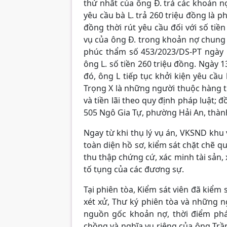
thứ nhất của ông Đ. trả các khoản nợ
yêu cầu bà L. trả 260 triệu đồng là 
đồng thời rút yêu cầu đối với số tiề
vụ của ông Đ. trong khoản nợ chung 
phúc thẩm số 453/2023/DS-PT ngày 1
ông L. số tiền 260 triệu đồng. Ngày 1
đó, ông L tiếp tục khởi kiện yêu cầu 
Trọng X là những người thuộc hàng th
và tiền lãi theo quy định pháp luật; 
505 Ngô Gia Tự, phường Hải An, thàn
Ngay từ khi thụ lý vụ án, VKSND khu
toàn diện hồ sơ, kiểm sát chặt chẽ qu
thu thập chứng cứ, xác minh tài sản,
tố tụng của các đương sự.
Tại phiên tòa, Kiểm sát viên đã kiểm 
xét xử, Thư ký phiên tòa và những n
nguồn gốc khoản nợ, thời điểm phá
chồng và nghĩa vụ riêng của ông Trầ