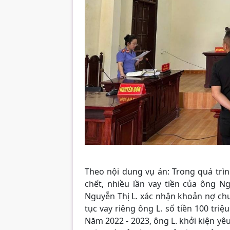
Theo nội dung vụ án
: T
rong quá trì
chết,
nhiều lần
vay tiền của ông N
N
guyễn Thị
L
.
xác nhận khoản nợ chun
tục vay riêng ông L. số tiền 100 tri
Năm 2022 - 2023, ông L. khởi kiện y