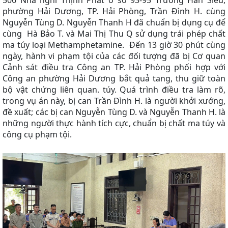
506 Nhà nghỉ Thịnh Phát ở số 93-95 Trương Hán Siêu,
phường Hải Dương, TP. Hải Phòng, Trần Đình H. cùng
Nguyễn Tùng D. Nguyễn Thanh H đã chuẩn bị dụng cụ để
cùng Hà Bảo T. và Mai Thị Thu Q sử dụng trái phép chất
ma túy loại Methamphetamine. Đến 13 giờ 30 phút cùng
ngày, hành vi phạm tội của các đối tượng đã bị Cơ quan
Cảnh sát điều tra Công an TP. Hải Phòng phối hợp với
Công an phường Hải Dương bắt quả tang, thu giữ toàn
bộ vật chứng liên quan. túy. Quá trình điều tra làm rõ,
trong vụ án này, bị can Trần Đình H. là người khởi xướng,
đề xuất; các bị can Nguyễn Tùng D. và Nguyễn Thanh H. là
những người thực hành tích cực, chuẩn bị chất ma túy và
công cụ phạm tội.