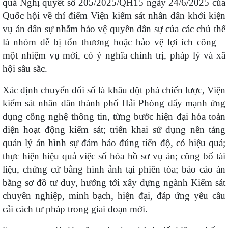
quả Nghị quyết số 205/2025/QH15 ngày 24/6/2025 của
Quốc hội về thí điểm Viện kiểm sát nhân dân khởi kiện
vụ án dân sự nhằm bảo vệ quyền dân sự của các chủ thể
là nhóm dễ bị tổn thương hoặc bảo vệ lợi ích công –
một nhiệm vụ mới, có ý nghĩa chính trị, pháp lý và xã
hội sâu sắc.
Xác định chuyển đổi số là khâu đột phá chiến lược, Viện
kiểm sát nhân dân thành phố Hải Phòng đẩy mạnh ứng
dụng công nghệ thông tin, từng bước hiện đại hóa toàn
diện hoạt động kiểm sát; triển khai sử dụng nền tảng
quản lý án hình sự đảm bảo đúng tiến độ, có hiệu quả;
thực hiện hiệu quả việc số hóa hồ sơ vụ án; công bố tài
liệu, chứng cứ bằng hình ảnh tại phiên tòa; báo cáo án
bằng sơ đồ tư duy, hướng tới xây dựng ngành Kiểm sát
chuyên nghiệp, minh bạch, hiện đại, đáp ứng yêu cầu
cải cách tư pháp trong giai đoạn mới.