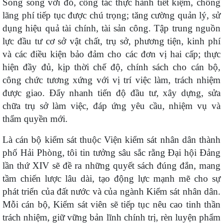
Song song với đó, công tác thực hành tiết kiệm, chống
lãng phí tiếp tục được chú trọng; tăng cường quản lý, sử
dụng hiệu quả tài chính, tài sản công. Tập trung nguồn
lực đầu tư cơ sở vật chất, trụ sở, phương tiện, kinh phí
và các điều kiện bảo đảm cho các đơn vị hai cấp; thực
hiện đầy đủ, kịp thời chế độ, chính sách cho cán bộ,
công chức tương xứng với vị trí việc làm, trách nhiệm
được giao. Đẩy nhanh tiến độ đầu tư, xây dựng, sửa
chữa trụ sở làm việc, đáp ứng yêu cầu, nhiệm vụ và
thẩm quyền mới.
Là cán bộ kiểm sát thuộc Viện kiểm sát nhân dân thành
phố Hải Phòng, tôi tin tưởng sâu sắc rằng Đại hội Đảng
lần thứ XIV sẽ đề ra những quyết sách đúng đắn, mang
tầm chiến lược lâu dài, tạo động lực mạnh mẽ cho sự
phát triển của đất nước và của ngành Kiểm sát nhân dân.
Mỗi cán bộ, Kiểm sát viên sẽ tiếp tục nêu cao tinh thần
trách nhiệm, giữ vững bản lĩnh chính trị, rèn luyện phẩm