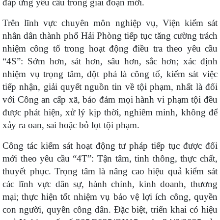
đáp ứng yêu cầu trong giai đoạn mới.
Trên lĩnh vực chuyên môn nghiệp vụ, Viện kiểm sát
nhân dân thành phố Hải Phòng tiếp tục tăng cường trách
nhiệm công tố trong hoạt động điều tra theo yêu cầu
“4S”: Sớm hơn, sát hơn, sâu hơn, sắc hơn; xác định
nhiệm vụ trọng tâm, đột phá là công tố, kiểm sát việc
tiếp nhận, giải quyết nguồn tin về tội phạm, nhất là đối
với Công an cấp xã, bảo đảm mọi hành vi phạm tội đều
được phát hiện, xử lý kịp thời, nghiêm minh, không để
xảy ra oan, sai hoặc bỏ lọt tội phạm.
Công tác kiểm sát hoạt động tư pháp tiếp tục được đổi
mới theo yêu cầu “4T”: Tận tâm, tinh thông, thực chất,
thuyết phục. Trọng tâm là nâng cao hiệu quả kiểm sát
các lĩnh vực dân sự, hành chính, kinh doanh, thương
mại; thực hiện tốt nhiệm vụ bảo vệ lợi ích công, quyền
con người, quyền công dân. Đặc biệt, triển khai có hiệu