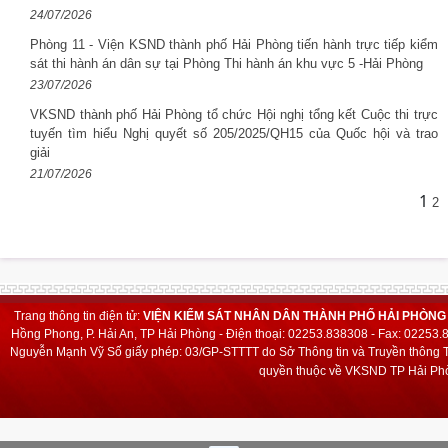
24/07/2026
Phòng 11 - Viện KSND thành phố Hải Phòng tiến hành trực tiếp kiểm
sát thi hành án dân sự tại Phòng Thi hành án khu vực 5 -Hải Phòng
23/07/2026
VKSND thành phố Hải Phòng tổ chức Hội nghị tổng kết Cuộc thi trực
tuyến tìm hiểu Nghị quyết số 205/2025/QH15 của Quốc hội và trao
giải
21/07/2026
1
2
Trang thông tin điện tử:
VIỆN KIỂM SÁT NHÂN DÂN THÀNH PHỐ HẢI PHÒNG
Hồng Phong, P. Hải An, TP Hải Phòng - Điện thoại: 02253.838308 - Fax: 02253
Nguyễn Mạnh Vỹ
Số giấy phép: 03/GP-STTTT do Sở Thông tin và Truyền thông T
quyền thuộc về VKSND TP Hải Phò