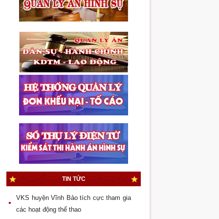
Quốc hội bầu Viện trưởng VKSND tối
cao
Thẩm quyền áp dụng biện pháp bắt
buộc chữa bệnh trong giai đoạn giải
quyết tố giác, tin báo tội phạm
Thực hiện đột phá trong lĩnh vực kiểm
sát thi hành án hình sự
Mâu thuẫn nhỏ, hậu quả lớn
Đại hội Chi đoàn Liên cơ quan Viện
kiểm sát – Tòa án – Chi Cục thi hành án
TIN TỨC
quận Dương Kinh lần
VKS huyện Vĩnh Bảo tích cực tham gia
các hoạt động thể thao