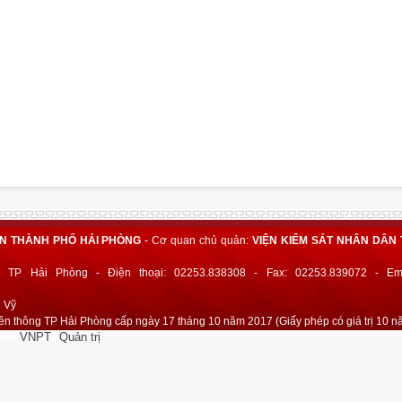
ÂN THÀNH PHỐ HẢI PHÒNG
- Cơ quan chủ quản:
VIỆN KIỂM SÁT NHÂN DÂN 
 TP Hải Phòng - Điện thoại: 02253.838308 - Fax: 02253.839072 - Ema
h Vỹ
ền thông TP Hải Phòng cấp ngày 17 tháng 10 năm 2017 (Giấy phép có giá trị 10 n
VNPT
Quản trị
 bởi
|