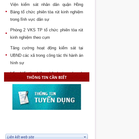
Viện kiểm sát nhân dân quận Hồng
Bàng tổ chức phiên tòa rút kinh nghiệm
trong lĩnh vực dân sự
Phòng 2 VKS TP tổ chức phiên tòa rút
kinh nghiệm theo cụm
Tăng cường hoạt động kiểm sát tại
UBND các xã trong công tác thi hành án
hình sự
Lấy phiếu tín nhiệm phân loại quy hoạch
THÔNG TIN CẦN BIẾT
cán bộ VKS huyện Vĩnh Bảo
Đại hội chi đoàn Tòa án – Viện kiểm sát
– Thi hành án quận Hải An lần thứ 2,
nhiệm kỳ 2017 - 2019
Hội nghị lấy phiếu tín nhiệm phân loại
quy hoạch các chức danh lãnh đạo
LIÊN KẾT WEB SITE
VKSNDTP Hải Phòng giai đoạn