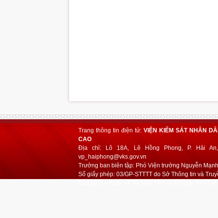
Trang thông tin điện tử:
VIỆN KIỂM SÁT NHÂN D
CAO
Địa chỉ: Lô 18A, Lê Hồng Phong, P. Hải An,
vp_haiphong@vks.gov.vn
Trưởng ban biên tập: Phó Viện trưởng Nguyễn Mạn
Số giấy phép: 03/GP-STTTT do Sở Thông tin và Truy
Bản quyền thuộc về VKSND TP Hải Phòng - Thiết kế