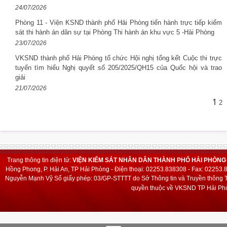
24/07/2026
Phòng 11 - Viện KSND thành phố Hải Phòng tiến hành trực tiếp kiểm
sát thi hành án dân sự tại Phòng Thi hành án khu vực 5 -Hải Phòng
23/07/2026
VKSND thành phố Hải Phòng tổ chức Hội nghị tổng kết Cuộc thi trực
tuyến tìm hiểu Nghị quyết số 205/2025/QH15 của Quốc hội và trao
giải
21/07/2026
1
2
Trang thông tin điện tử:
VIỆN KIỂM SÁT NHÂN DÂN THÀNH PHỐ HẢI PHÒNG
Hồng Phong, P. Hải An, TP Hải Phòng - Điện thoại: 02253.838308 - Fax: 02253
Nguyễn Mạnh Vỹ
Số giấy phép: 03/GP-STTTT do Sở Thông tin và Truyền thông T
quyền thuộc về VKSND TP Hải Phò