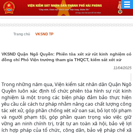
Trang chủ
VKSND TP
VKSND Quận Ngô Quyền: Phiên tòa xét xử rút kinh nghiệm có
đồng chí Phó Viện trưởng tham gia THQCT, kiểm sát xét xử
11/04/2025
Trong những năm qua, Viện kiểm sát nhân dân Quận Ngô
Quyền luôn xác định tổ chức phiên tòa hình sự rút kinh
nghiệm là một trong các biện pháp đảm bảo thực hiện
yêu cầu cải cách tư pháp nhằm nâng cao chất lượng công
tác xét xử, góp phần chống xét xử oan sai, bỏ lọt tội phạm
và người phạm tội, góp phần quan trọng vào việc giữ
vững an ninh chính trị, trật tự an toàn xã hội, bảo vệ lợi
ích hợp pháp của tổ chức, công dân, bảo vệ pháp chế xã