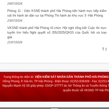
24/07/2026
Phòng 11 - Viện KSND thành phố Hải Phòng tiến hành trực tiếp kiểm
sát thi hành án dân sự tại Phòng Thi hành án khu vực 5 -Hải Phòng
23/07/2026
VKSND thành phố Hải Phòng tổ chức Hội nghị tổng kết Cuộc thi trực
tuyến tìm hiểu Nghị quyết số 205/2025/QH15 của Quốc hội và trao
giải
21/07/2026
1
2
Trang thông tin điện tử:
VIỆN KIỂM SÁT NHÂN DÂN THÀNH PHỐ HẢI PHÒNG
Hồng Phong, P. Hải An, TP Hải Phòng - Điện thoại: 02253.838308 - Fax: 02253
Nguyễn Mạnh Vỹ
Số giấy phép: 03/GP-STTTT do Sở Thông tin và Truyền thông T
quyền thuộc về VKSND TP Hải Phò